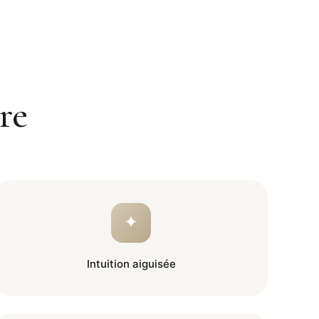
re
✦
Intuition aiguisée