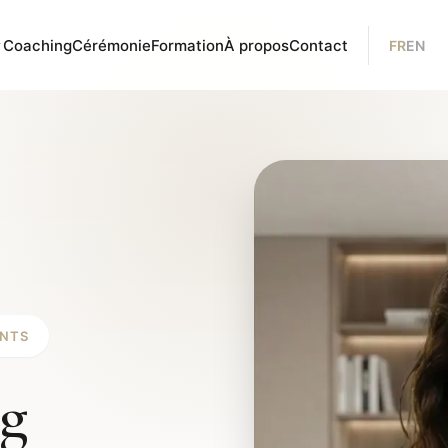
Coaching
Cérémonie
Formation
À propos
Contact
FR
EN
ANTS
g