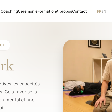
Coaching
Cérémonie
Formation
À propos
Contact
FR
EN
QUE
rk
ctives les capacités
. Cela favorise la
 du mental et une
oi.