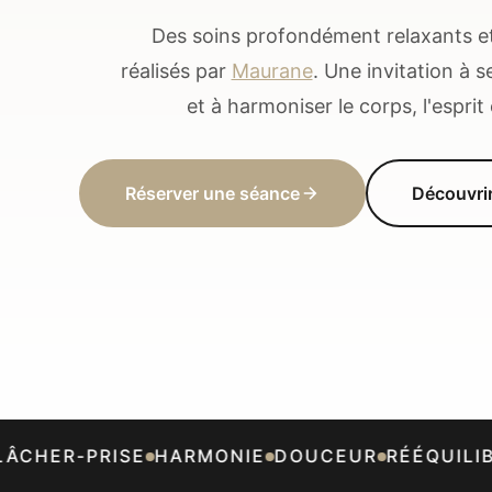
Des soins profondément relaxants et 
réalisés par
Maurane
. Une invitation à 
et à harmoniser le corps, l'esprit 
Réserver une séance
Découvri
CHER-PRISE
HARMONIE
DOUCEUR
RÉÉQUILIBR