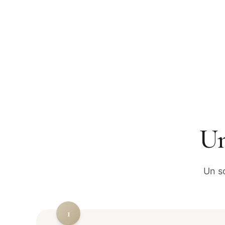
Un
Un so
1