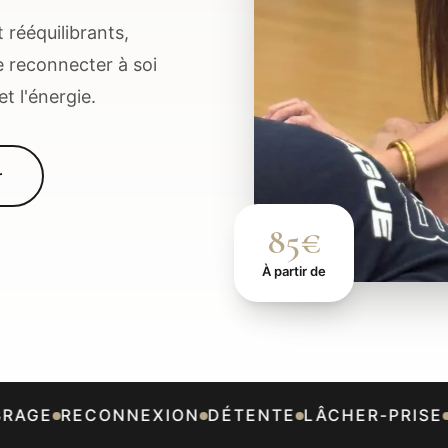
rééquilibrants,
se reconnecter à soi
et l'énergie.
r
85€
À partir de
AGE
RECONNEXION
DÉTENTE
LÂCHER-PRISE
H