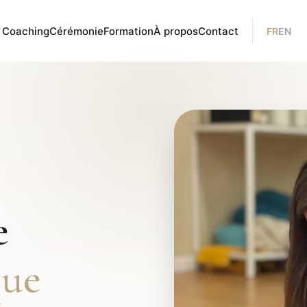
Coaching
Cérémonie
Formation
À propos
Contact
FR
EN
e
que