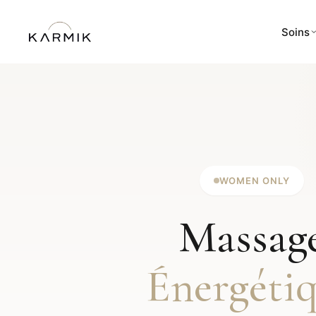
Soins
WOMEN ONLY
Massag
Énergéti