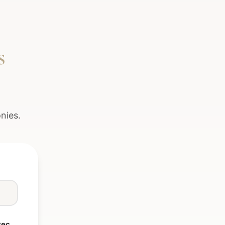
s
nies.
vec