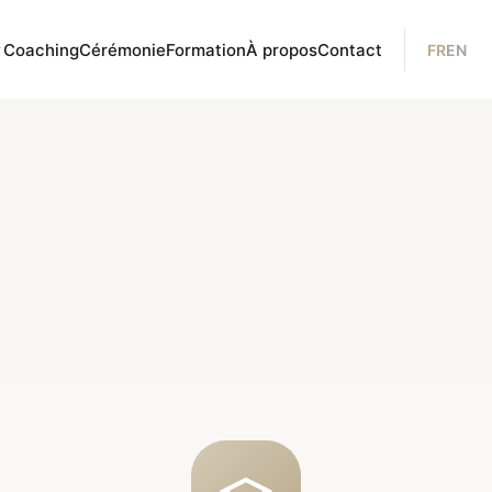
Coaching
Cérémonie
Formation
À propos
Contact
FR
EN