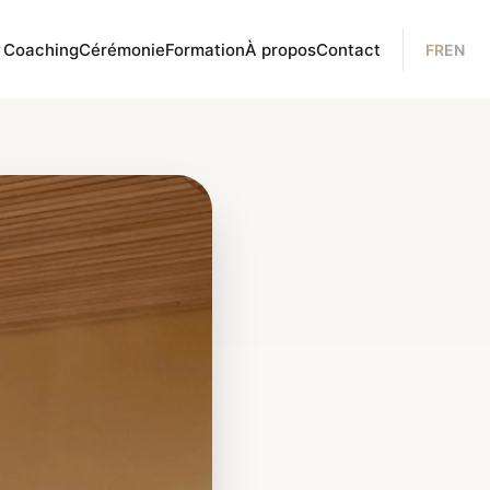
Coaching
Cérémonie
Formation
À propos
Contact
FR
EN