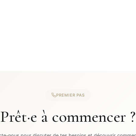
PREMIER PAS
Prêt·e à commencer ?
te-nous pour discuter de tes besoins et découvrir comme